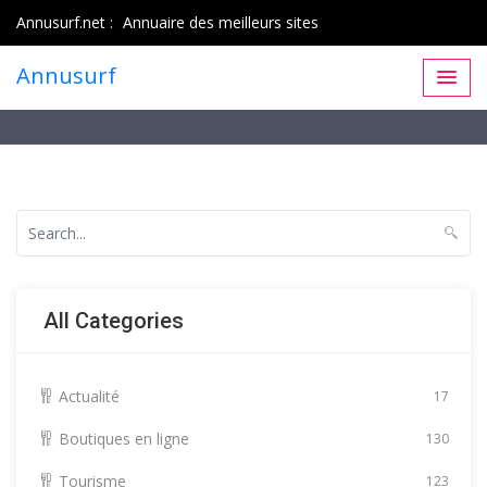
Annusurf.net :
Annuaire des meilleurs sites
Annusurf
All Categories
Actualité
17
Boutiques en ligne
130
Tourisme
123