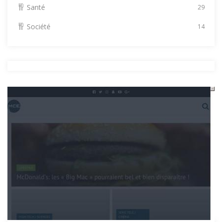
Santé
29
Société
14