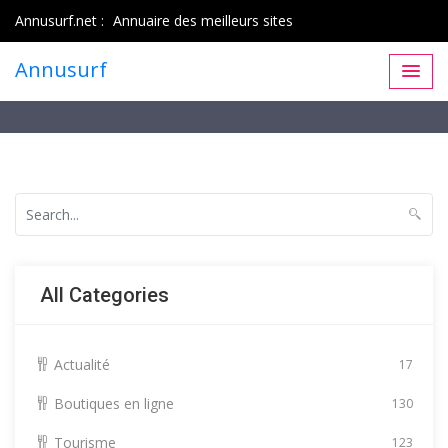
Annusurf.net :
Annuaire des meilleurs sites
Annusurf
All Categories
Actualité
17
Boutiques en ligne
130
Tourisme
123