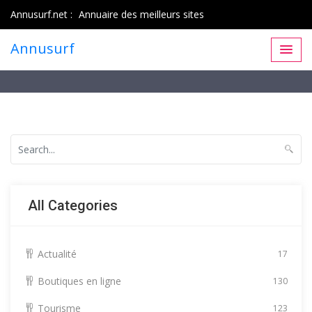
Annusurf.net :
Annuaire des meilleurs sites
Annusurf
All Categories
Actualité
17
Boutiques en ligne
130
Tourisme
123