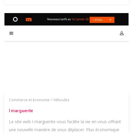
Commerce et économie
>
Véhicules
I marguerite
Le site web I marguerite vous facilite la vie en vous offrant
une nouvelle manière de vous déplacer. Plus économique